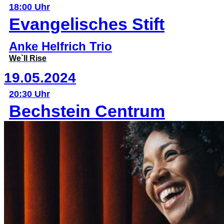
18:00 Uhr
Evangelisches Stift
Anke Helfrich Trio
We`ll Rise
19.05.2024
20:30 Uhr
Bechstein Centrum