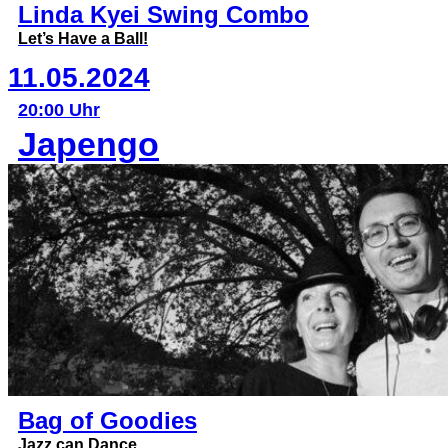
Linda Kyei Swing Combo
Let’s Have a Ball!
11.05.2024
20:00 Uhr
Japengo
Bag of Goodies
Jazz can Dance