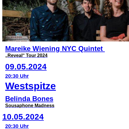
Mareike Wiening NYC Quintet
„Reveal“ Tour 2024
09.05.2024
20:30 Uhr
Westspitze
Belinda Bones
Sousaphone Madness
10.05.2024
20:30 Uhr